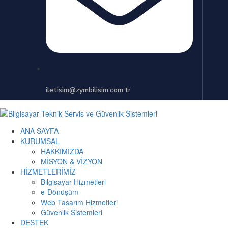
iletisim@zymbilisim.com.tr
ANA SAYFA
KURUMSAL
HAKKIMIZDA
MİSYON & VİZYON
HİZMETLERİMİZ
Bilgisayar Hizmetleri
e-Dönüşüm
Web Tasarım Hizmetleri
Güvenlik Sistemleri
DESTEK