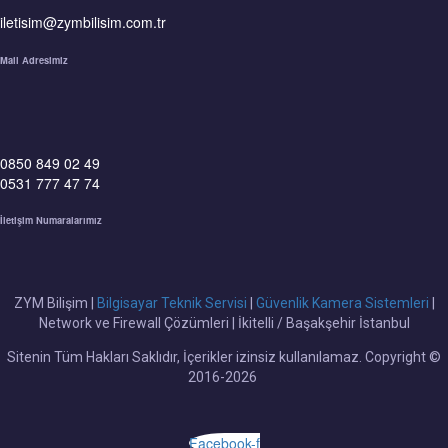
iletisim@zymbilisim.com.tr
Mail Adresimiz
0850 849 02 49
0531 777 47 74
İletişim Numaralarımız
ZYM Bilişim |
Bilgisayar Teknik Servisi
|
Güvenlik Kamera Sistemleri
|
Network ve Firewall Çözümleri | İkitelli / Başakşehir İstanbul
Sitenin Tüm Hakları Saklıdır, İçerikler izinsiz kullanılamaz. Copyright ©
2016-2026
Facebook-f